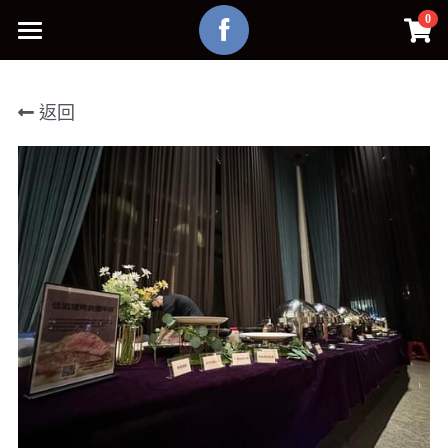
×
0
商品分類
主頁
所有商品分類
返回
介紹
聯絡我們
外燴
官方FB
官方IG
POWERED BY