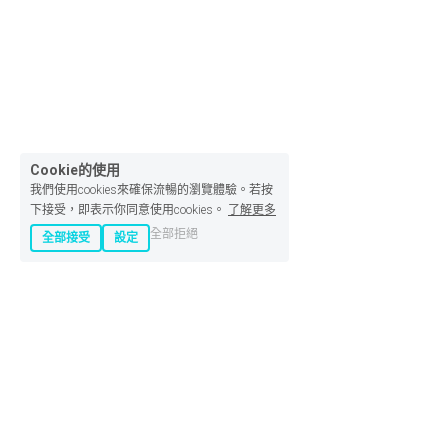
Cookie的使用
我們使用cookies來確保流暢的瀏覽體驗。若按
下接受，即表示你同意使用cookies。
了解更多
全部拒絕
全部接受
設定
產品 :
專業精緻到府外燴
餐廳內用/外帶/