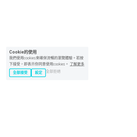
Cookie的使用
我們使用cookies來確保流暢的瀏覽體驗。若按
下接受，即表示你同意使用cookies。
了解更多
全部拒絕
全部接受
設定
產品 :
專業精緻到府外燴
餐廳內用/外帶/