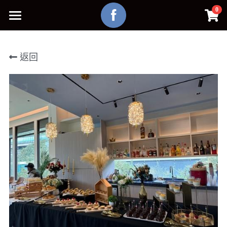
×
0
商品分類
主頁
所有商品分類
返回
介紹
聯絡我們
外燴
官方FB
官方IG
POWERED BY